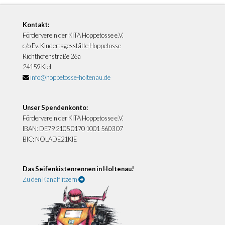
Kontakt:
Förderverein der KITA Hoppetosse e.V.
c/o Ev. Kindertagesstätte Hoppetosse
Richthofenstraße 26a
24159 Kiel
info@hoppetosse-holtenau.de
Unser Spendenkonto:
Förderverein der KITA Hoppetosse e.V.
IBAN: DE79 2105 0170 1001 5603 07
BIC: NOLADE21KIE
Das Seifenkistenrennen in Holtenau!
Zu den Kanalflitzern